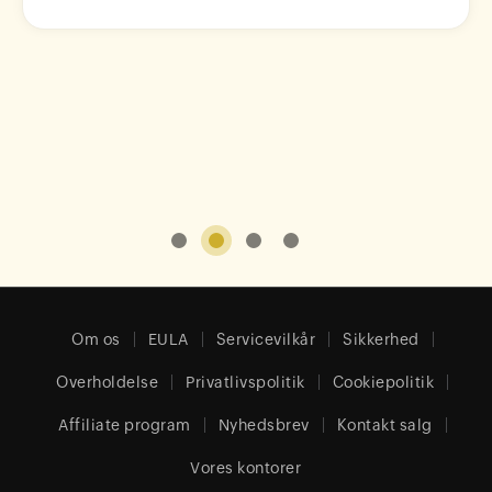
1
2
3
4
Om os
EULA
Servicevilkår
Sikkerhed
Overholdelse
Privatlivspolitik
Cookiepolitik
Affiliate program
Nyhedsbrev
Kontakt salg
Vores kontorer