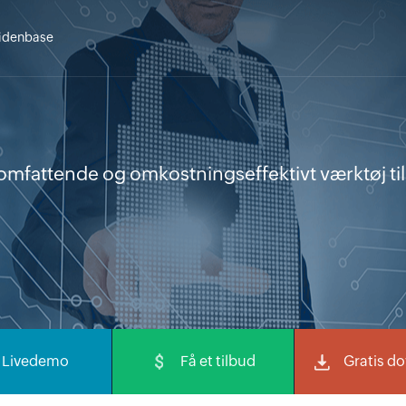
idenbase
 omfattende og omkostningseffektivt værktøj til
Livedemo
Få et tilbud
Gratis d