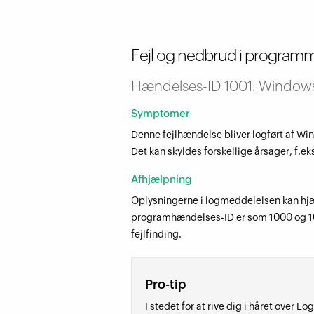
Fejl og nedbrud i program
Hændelses-ID 1001: Windows
Symptomer
Denne fejlhændelse bliver logført af W
Det kan skyldes forskellige årsager, f.e
Afhjælpning
Oplysningerne i logmeddelelsen kan hjæl
programhændelses-ID'er som 1000 og 100
fejlfinding.
Pro-tip
I stedet for at rive dig i håret over