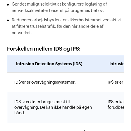
Gør det muligt selektivt at konfigurere logføring af
netværksaktiviteter baseret på brugernes behov.
Reducerer arbejdsbyrden for sikkerhedsteamet ved aktivt
at filtrere trusselstrafik, før den når andre dele af
netværket.
Forskellen mellem IDS og IPS:
Intrusion Detection Systems (IDS)
Intrusion 
IDS'er er overvågningssystemer.
IPS'er er ko
IDS-værktøjer bruges mest til
IPS'er kan s
overvågning. De kan ikke handle på egen
forudbestem
hånd.