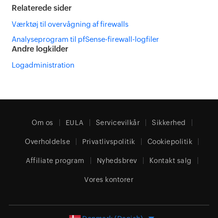
Relaterede sider
Værktøj til overvågning af firewalls
Analyseprogram til pfSense-firewall-logfiler
Andre logkilder
Logadministration
Om os
EULA
Servicevilkår
Sikkerhed
Overholdelse
Privatlivspolitik
Cookiepolitik
Affiliate program
Nyhedsbrev
Kontakt salg
Vores kontorer