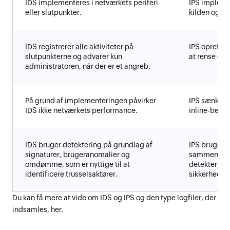
IDS implementeres i netværkets periferi
IPS implemen
eller slutpunkter.
kilden og de
IDS registrerer alle aktiviteter på
IPS opretho
slutpunkterne og advarer kun
at rense og 
administratoren, når der er et angreb.
På grund af implementeringen påvirker
IPS sænker 
IDS ikke netværkets performance.
inline-beha
IDS bruger detektering på grundlag af
IPS bruger s
signaturer, brugeranomalier og
sammen med 
omdømme, som er nyttige til at
detektering,
identificere trusselsaktører.
sikkerhedsri
Du kan få mere at vide om IDS og IPS og den type logfiler, der
indsamles, her.