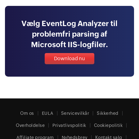
Vælg EventLog Analyzer til
problemfri parsing af
Microsoft IIS-logfiler.
Download nu
Om os
EULA
Servicevilkår
Sikkerhed
Overholdelse
Privatlivspolitik
Cookiepolitik
Affiliate program
Nyhedsbrev
Kontakt salg