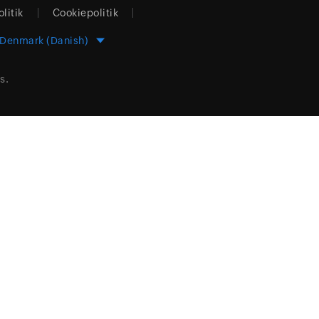
olitik
Cookiepolitik
Denmark (Danish)
s.