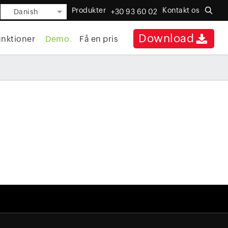
Produkter
Kontakt os
Danish
+30 93 60 02
Download
nktioner
Demo
Få en pris