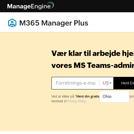
Vær klar til arbejde 
vores MS Teams-admin
US
Ved at klikke på "
Hent din gratis prøveversion
" Accept
henhold til
Privacy Policy
.