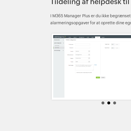
Tildeling af helpdesk ti
I M365 Manager Plus er du ikke begrænset t
alarmeringsopgaver for at oprette dine egn