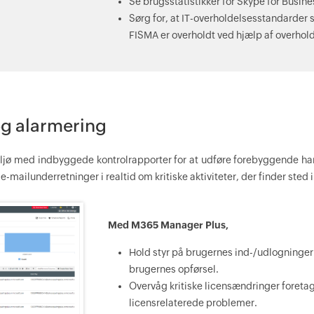
Se brugsstatistikker for Skype for Busin
Sørg for, at IT-overholdelsesstandarde
FISMA er overholdt ved hjælp af overhol
og alarmering
iljø med indbyggede kontrolrapporter for at udføre forebyggende ha
-mailunderretninger i realtid om kritiske aktiviteter, der finder sted i
Med M365 Manager Plus,
Hold styr på brugernes ind-/udlogninger 
brugernes opførsel.
Overvåg kritiske licensændringer foretag
licensrelaterede problemer.