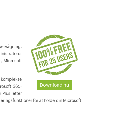
vervågning,
inistratorer
, Microsoft
e komplekse
Download nu
rosoft 365-
Plus letter
ringsfunktioner for at holde din Microsoft