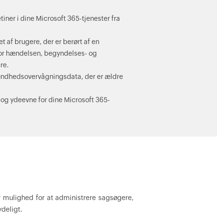
iner i dine Microsoft 365-tjenester fra
 af brugere, der er berørt af en
for hændelsen, begyndelses- og
re.
sundhedsovervågningsdata, der er ældre
s og ydeevne for dine Microsoft 365-
r mulighed for at administrere sagsøgere,
ydeligt.