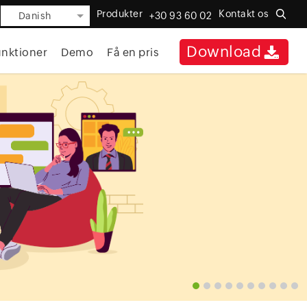
Produkter
Kontakt os
Danish
+30 93 60 02
Download
nktioner
Demo
Få en pris