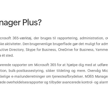
nager Plus?
osoft 365-værktøj, der bruges til rapportering, administration, o
iske aktiviteter. Den brugervenlige brugerflade gør det muligt for adm
ctive Directory, Skype for Business, OneDrive for Business, Yammer
 ét sted.
erede rapporter om Microsoft 365 for at hjælpe dig med at udfør
ion, bulk-postkassestyring, sikker tildeling og mere. Overvåg Mic
kkelige e-mailunderretninger om tjenesteafbrydelser. M365 Manager 
e overholdelsesrapporter og tilbyder avancerede kontrol- og alarme