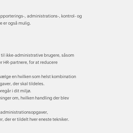
pporterings-, administrations-, kontrol- og
e er også mulig.
r til ikke-administrative brugere, såsom
er HR-partnere, for at reducere
 vælge en hvilken som helst kombination
aver, der skal tildeles.
egår i dit miljø.
ninger om, hvilken handling der blev
, administrationsopgaver,
 der er tildelt hver eneste tekniker.