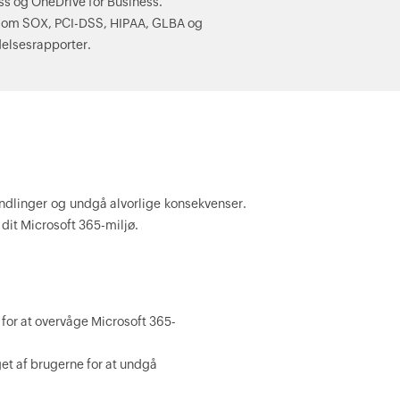
ess og OneDrive for Business.
r som SOX, PCI-DSS, HIPAA, GLBA og
delsesrapporter.
ndlinger og undgå alvorlige konsekvenser.
 dit Microsoft 365-miljø.
for at overvåge Microsoft 365-
et af brugerne for at undgå