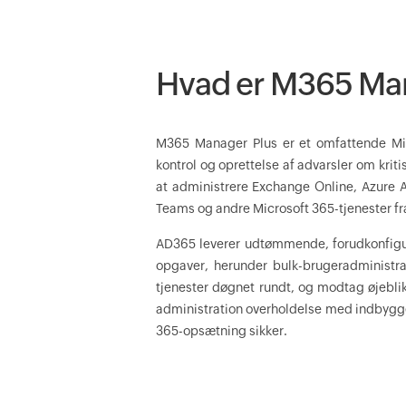
Hvad er M365 Ma
M365 Manager Plus er et omfattende Micr
kontrol og oprettelse af advarsler om krit
at administrere Exchange Online, Azure A
Teams og andre Microsoft 365-tjenester fra
AD365 leverer udtømmende, forudkonfigur
opgaver, herunder bulk-brugeradministrat
tjenester døgnet rundt, og modtag øjebli
administration overholdelse med indbygged
365-opsætning sikker.