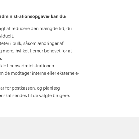
administrationsopgaver kan du:
ligt at reducere den mængde tid, du
viduelt.
teter i bulk, såsom ændringer af
 mere, hvilket fjerner behovet for at
e.
renkle licensadministrationen.
om de modtager interne eller eksterne e-
var for postkassen, og planlæg
 skal sendes til de valgte brugere.