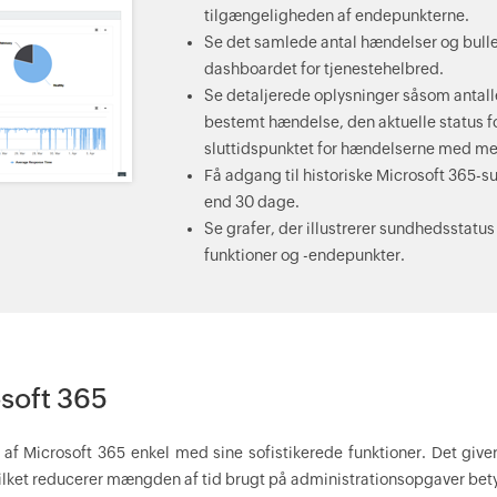
tilgængeligheden af endepunkterne.
Se det samlede antal hændelser og bullet
dashboardet for tjenestehelbred.
Se detaljerede oplysninger såsom antallet
bestemt hændelse, den aktuelle status 
sluttidspunktet for hændelserne med me
Få adgang til historiske Microsoft 365-
end 30 dage.
Se grafer, der illustrerer sundhedsstatu
funktioner og -endepunkter.
osoft 365
f Microsoft 365 enkel med sine sofistikerede funktioner. Det give
hvilket reducerer mængden af tid brugt på administrationsopgaver bet