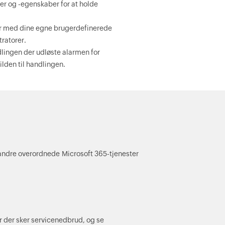
ser og -egenskaber for at holde
er med dine egne brugerdefinerede
tratorer.
dlingen der udløste alarmen for
lden til handlingen.
andre overordnede Microsoft 365-tjenester
r der sker servicenedbrud, og se