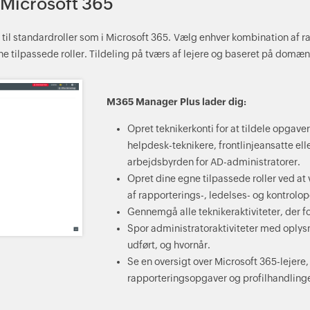
l Microsoft 365
il standardroller som i Microsoft 365. Vælg enhver kombination af ra
e tilpassede roller. Tildeling på tværs af lejere og baseret på domæn
M365 Manager Plus lader dig:
Opret teknikerkonti for at tildele opgave
helpdesk-teknikere, frontlinjeansatte ell
arbejdsbyrden for AD-administratorer.
Opret dine egne tilpassede roller ved at
af rapporterings-, ledelses- og kontrolopg
Gennemgå alle teknikeraktiviteter, der for
Spor administratoraktiviteter med oplys
udført, og hvornår.
Se en oversigt over Microsoft 365-lejere
rapporteringsopgaver og profilhandlinger,