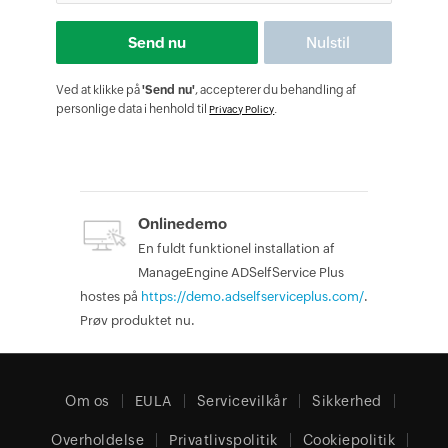
Ved at klikke på
'Send nu'
, accepterer du behandling af
personlige data i henhold til
.
Privacy Policy
Onlinedemo
En fuldt funktionel installation af
ManageEngine ADSelfService Plus
hostes på
https://demo.adselfserviceplus.com/
.
Prøv produktet nu.
Om os
EULA
Servicevilkår
Sikkerhed
Overholdelse
Privatlivspolitik
Cookiepolitik