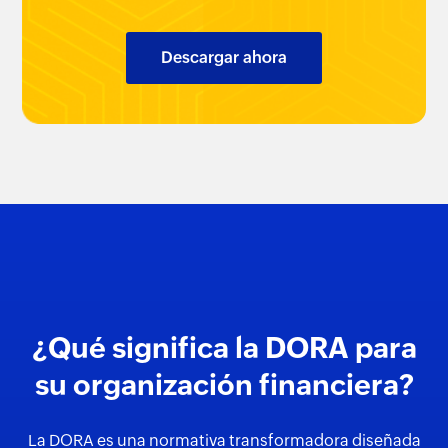
Descargar ahora
¿Qué significa la DORA para
su organización financiera?
La DORA es una normativa transformadora diseñada