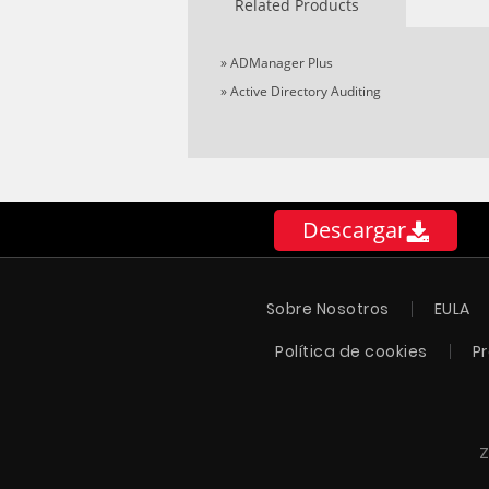
Related Products
»
ADManager Plus
»
Active Directory Auditing
Descargar
Sobre Nosotros
EULA
Política de cookies
P
Z