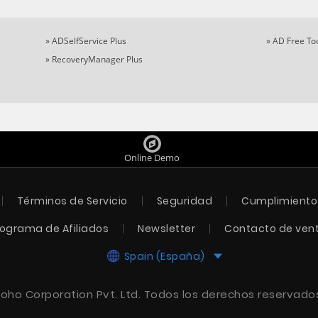
»
ADSelfService Plus
»
AD Free To
»
RecoveryManager Plus
Online Demo
Términos de Servicio
Seguridad
Cumplimiento
rograma de Afiliados
Newsletter
Contacto de ven
Spain (España)
oho Corporation Pvt. Ltd.
Todos los derechos reservado