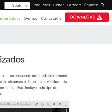
Productos
Tienda
Partners
Soporte
Spain
DOWNLOAD
cterísticas
Demos
Cotización
rizados
o que se encuentre en la red. Inicialmente
 los sistemas o dispositivos válidos en la
n la lista. Esto incluye todo tipo de
c.