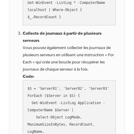
Get-WinEvent -ListLog * -ComputerName 
localhost | Where-Object { 
$_.RecordCount }
Collecte de journaux à partir de plusieurs
serveurs
Vous pouvez également collecter les journaux de
plusieurs serveurs en utilisant une instruction « For
Each » qui crée une boucle pour récupérer les
journaux de chaque serveur à la fois.
Code:
$S = 'Server01', 'Server02', 'Server03'

ForEach ($Server in $S) {

  Get-WinEvent -ListLog Application -
ComputerName $Server |

    Select-Object LogMode, 
MaximumSizeInBytes, RecordCount, 
LogName,
