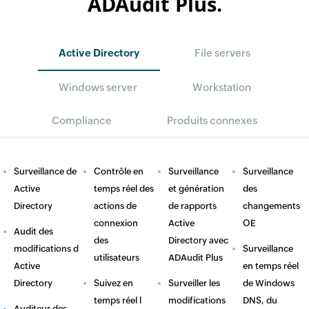
ADAudit Plus.
Active Directory
File servers
Windows server
Workstation
Compliance
Produits connexes
Surveillance de
Contrôle en
Surveillance
Surveillance
Active
temps réel des
et génération
des
Directory
actions de
de rapports
changements
connexion
Active
OE
Audit des
des
Directory avec
modifications d
Surveillance
utilisateurs
ADAudit Plus
Active
en temps réel
Directory
Suivez en
Surveiller les
de Windows
temps réel l
modifications
DNS, du
Auditeur des