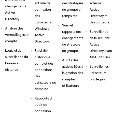
activité de
des stratégies
schéma
changements
connexion
de groupe en
Active
Active
des
temps réel
Directory et
Directory
utilisateurs
des contacts
Suivi et
Analyse des
Windows
rapports des
Surveillance
verrouillages de
Active
changements
de la sécurité
compte
Directory.
de stratégie
Active
Logiciel de
Suivi de l
de groupe
Directory avec
surveillance du
historique
ADAudit Plus
Audits des
bureau à
complet des
actions liées à
Surveiller les
distance
connexions
la gestion des
utilisateurs
des
comptes
privilégiés
utilisateurs du
utilisateurs
domaine
Rapports d
audit de
connexion