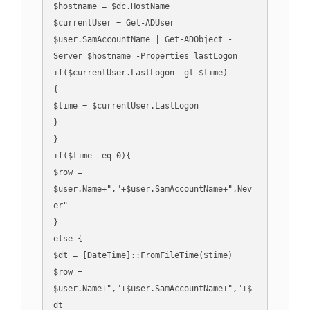
$hostname = $dc.HostName

$currentUser = Get-ADUser 
$user.SamAccountName | Get-ADObject -
Server $hostname -Properties lastLogon

if($currentUser.LastLogon -gt $time) 

{

$time = $currentUser.LastLogon

}

}

if($time -eq 0){

$row = 
$user.Name+","+$user.SamAccountName+",Nev
er"

}

else {

$dt = [DateTime]::FromFileTime($time)

$row = 
$user.Name+","+$user.SamAccountName+","+$
dt
