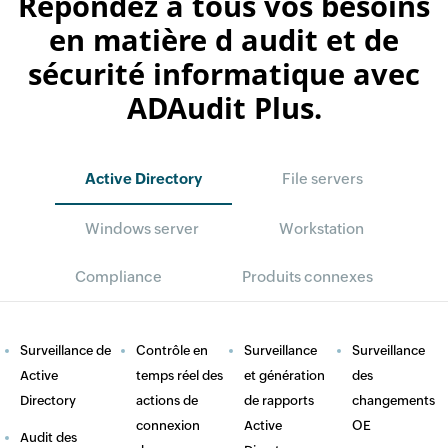
Répondez à tous vos besoins
en matière d audit et de
sécurité informatique avec
ADAudit Plus.
Active Directory
File servers
Windows server
Workstation
Compliance
Produits connexes
Surveillance de
Contrôle en
Surveillance
Surveillance
Active
temps réel des
et génération
des
Directory
actions de
de rapports
changements
connexion
Active
OE
Audit des