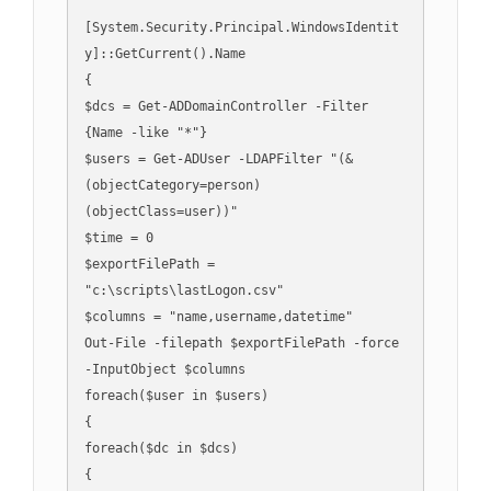
[System.Security.Principal.WindowsIdentit
y]::GetCurrent().Name

{

$dcs = Get-ADDomainController -Filter 
{Name -like "*"}

$users = Get-ADUser -LDAPFilter "(&
(objectCategory=person)
(objectClass=user))"

$time = 0

$exportFilePath = 
"c:\scripts\lastLogon.csv"

$columns = "name,username,datetime"

Out-File -filepath $exportFilePath -force 
-InputObject $columns

foreach($user in $users)

{

foreach($dc in $dcs)

{ 
