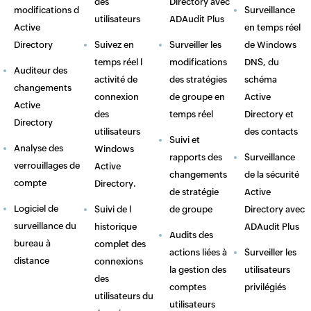
des
Directory avec
modifications d
Surveillance
utilisateurs
ADAudit Plus
Active
en temps réel
Directory
Suivez en
Surveiller les
de Windows
temps réel l
modifications
DNS, du
Auditeur des
activité de
des stratégies
schéma
changements
connexion
de groupe en
Active
Active
des
temps réel
Directory et
Directory
utilisateurs
des contacts
Suivi et
Analyse des
Windows
rapports des
Surveillance
verrouillages de
Active
changements
de la sécurité
compte
Directory.
de stratégie
Active
Logiciel de
Suivi de l
de groupe
Directory avec
surveillance du
historique
ADAudit Plus
Audits des
bureau à
complet des
actions liées à
Surveiller les
distance
connexions
la gestion des
utilisateurs
des
comptes
privilégiés
utilisateurs du
utilisateurs