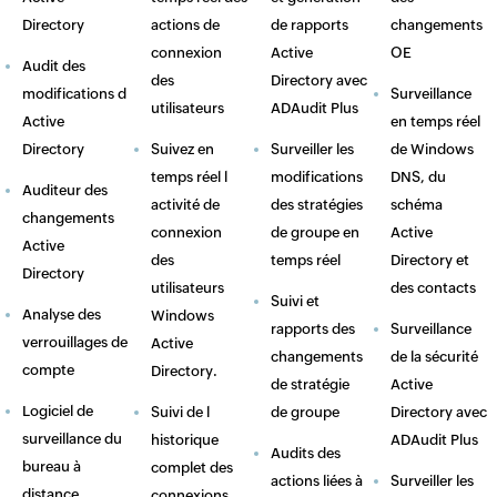
Directory
actions de
de rapports
changements
connexion
Active
OE
Audit des
des
Directory avec
modifications d
Surveillance
utilisateurs
ADAudit Plus
Active
en temps réel
Directory
Suivez en
Surveiller les
de Windows
temps réel l
modifications
DNS, du
Auditeur des
activité de
des stratégies
schéma
changements
connexion
de groupe en
Active
Active
des
temps réel
Directory et
Directory
utilisateurs
des contacts
Suivi et
Analyse des
Windows
rapports des
Surveillance
verrouillages de
Active
changements
de la sécurité
compte
Directory.
de stratégie
Active
Logiciel de
Suivi de l
de groupe
Directory avec
surveillance du
historique
ADAudit Plus
Audits des
bureau à
complet des
actions liées à
Surveiller les
distance
connexions