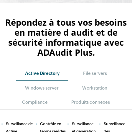
Répondez à tous vos besoins
en matière d audit et de
sécurité informatique avec
ADAudit Plus.
Active Directory
File servers
Windows server
Workstation
Compliance
Produits connexes
Surveillance de
Contrôle en
Surveillance
Surveillance
Active
temps réel des
et génération
des