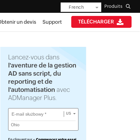
Produits
French
TÉLÉCHARGER
btenir un devis
Support
Lancez-vous dans
l'aventure de la gestion
AD sans script, du
reporting et de
l'automatisation
avec
ADManager Plus.
US
En cliquant sur «
Commencez votre essai