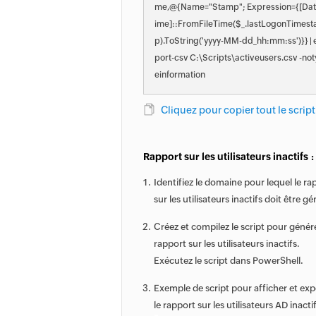
me,@{Name="Stamp"; Expression={[Da
ime]::FromFileTime($_.lastLogonTimes
p).ToString('yyyy-MM-dd_hh:mm:ss')}} | 
port-csv C:\Scripts\activeusers.csv -no
einformation
Cliquez pour copier tout le script
Rapport sur les utilisateurs inactifs :
Identifiez le domaine pour lequel le ra
sur les utilisateurs inactifs doit être gé
Créez et compilez le script pour génére
rapport sur les utilisateurs inactifs.
Exécutez le script dans PowerShell.
Exemple de script pour afficher et exp
le rapport sur les utilisateurs AD inactif