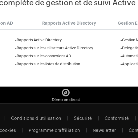
complète de gestion et de suivi Active
ion AD
Rapports Active Directory
Gestion 
»
Rapports Active Directory
»
Gestion 
»
Rapports sur les utilisateurs Active Directory
»
Délégati
»
Rapports sur les connexions AD
»
Automatis
»
Rapports sur les listes de distribution
»
Applicat
Démo en direct
Conditions d'utilisation
Sécurité
Conformité
 cookies
Programme d'affiliation
Newsletter
Con