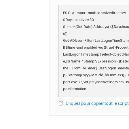
PS C:\> Import-module activedirectory
$DaysInactive = 30
$time = (Get-Date).Adddays(-($DaysInac
e))
Get-ADUser -Filter {LastLogonTimeStam
lt $time -and enabled -eq $true} -Propert
LastLogonTimeStamp | select-object N
e,@{Name="Stamp"; Expression={[DateT
me]::FromFileTime($_.lastLogonTimest
p).ToString('yyyy-MM-dd_hh:mm:ss')}} | 
port-csv C:\Scripts\inactiveusers.csv -n
peinformation
Cliquez pour copier tout le script