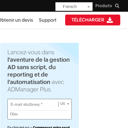
Produits
French
TÉLÉCHARGER
btenir un devis
Support
Lancez-vous dans
l'aventure de la gestion
AD sans script, du
reporting et de
l'automatisation
avec
ADManager Plus.
US
En cliquant sur «
Commencez votre essai