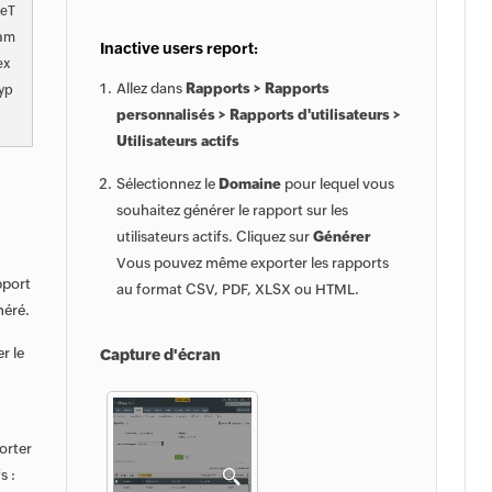
teT
tam
Inactive users report:
ex
Allez dans
Rapports > Rapports
typ
personnalisés > Rapports d'utilisateurs >
Utilisateurs actifs
Sélectionnez le
Domaine
pour lequel vous
souhaitez générer le rapport sur les
utilisateurs actifs. Cliquez sur
Générer
Vous pouvez même exporter les rapports
pport
au format CSV, PDF, XLSX ou HTML.
néré.
r le
Capture d'écran
orter
s :