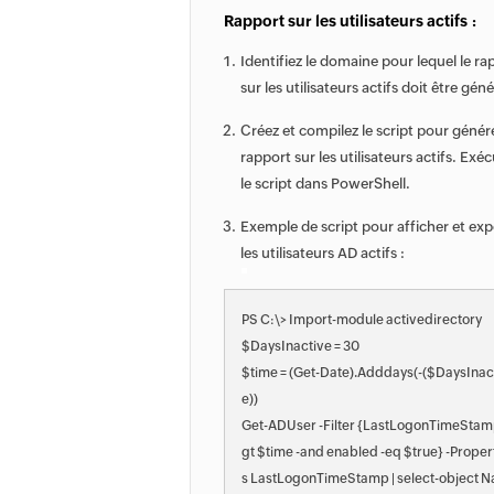
Rapport sur les utilisateurs actifs :
Identifiez le domaine pour lequel le ra
sur les utilisateurs actifs doit être géné
Créez et compilez le script pour génére
rapport sur les utilisateurs actifs. Exé
le script dans PowerShell.
Exemple de script pour afficher et exp
les utilisateurs AD actifs :
PS C:\> Import-module activedirectory
$DaysInactive = 30
$time = (Get-Date).Adddays(-($DaysInac
e))
Get-ADUser -Filter {LastLogonTimeStam
gt $time -and enabled -eq $true} -Proper
s LastLogonTimeStamp | select-object N