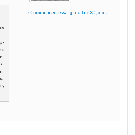
» Commencer l'essai gratuit de 30 jours
tiv
p -
ies
am
i
am
ex
oty