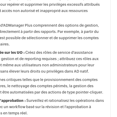
pour repérer et supprimer les privilèges excessifs attribués
ut accès non autorisé et inapproprié aux ressources
s d'ADManager Plus comprennent des options de gestion,
directement à partir des rapports. Par exemple, à partir du
 il est possible de sélectionner et de supprimer les comptes
aires.
e sur les UO :
Créez des rôles de service d'assistance
gestion et de reporting requises ; attribuez ces rôles aux
et même aux utilisateurs non administrateurs pour leur
sans élever leurs droits ou privilèges dans AD natif.
nes critiques telles que le provisionnement des comptes
res, le nettoyage des comptes périmés, la gestion des
t être automatisées par des actions de type pointer-cliquer.
'approbation :
Surveillez et rationalisez les opérations dans
c un workflow basé sur la révision et l'approbation à
ns en temps réel.