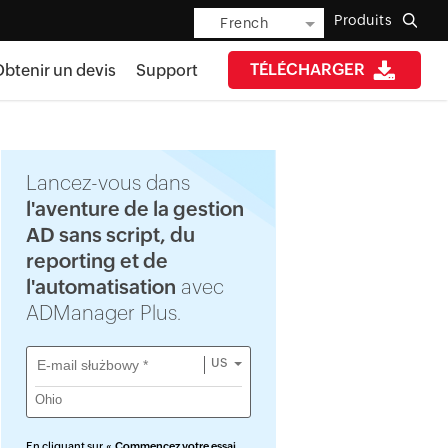
Produits
French
TÉLÉCHARGER
btenir un devis
Support
Lancez-vous dans
l'aventure de la gestion
AD sans script, du
reporting et de
l'automatisation
avec
ADManager Plus.
US
En cliquant sur «
Commencez votre essai