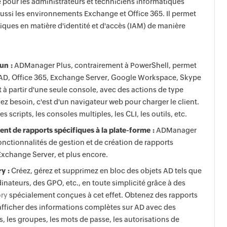
ce pour les administrateurs et techniciens informatiques
ussi les environnements Exchange et Office 365. Il permet
iques en matière d'identité et d'accès (IAM) de manière
un :
ADManager Plus, contrairement à PowerShell, permet
ur AD, Office 365, Exchange Server, Google Workspace, Skype
t à partir d'une seule console, avec des actions de type
ez besoin, c'est d'un navigateur web pour charger le client.
s scripts, les consoles multiples, les CLI, les outils, etc.
ent de rapports spécifiques à la plate-forme :
ADManager
nctionnalités de gestion et de création de rapports
Exchange Server, et plus encore.
y :
Créez, gérez et supprimez en bloc des objets AD tels que
dinateurs, des GPO, etc., en toute simplicité grâce à des
ory
spécialement conçues à cet effet. Obtenez des rapports
 afficher des informations complètes sur AD avec des
rs, les groupes, les mots de passe, les autorisations de