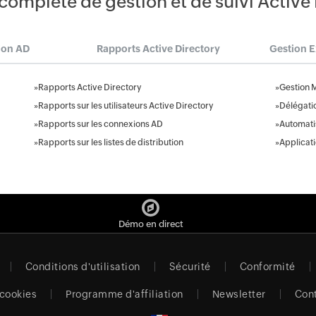
complète de gestion et de suivi Active
ion AD
Rapports Active Directory
Gestion 
»
Rapports Active Directory
»
Gestion 
»
Rapports sur les utilisateurs Active Directory
»
Délégati
»
Rapports sur les connexions AD
»
Automatis
»
Rapports sur les listes de distribution
»
Applicat
Démo en direct
Conditions d'utilisation
Sécurité
Conformité
 cookies
Programme d'affiliation
Newsletter
Con