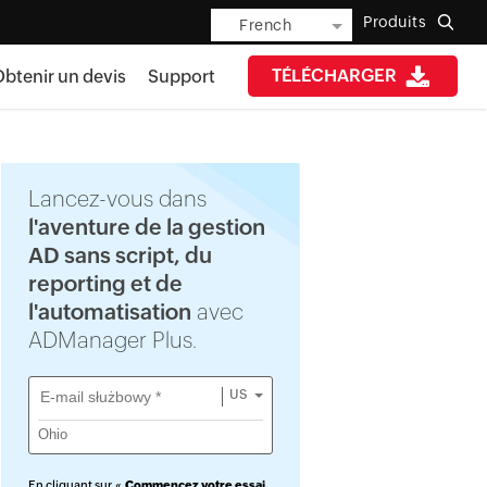
Produits
French
TÉLÉCHARGER
btenir un devis
Support
Lancez-vous dans
l'aventure de la gestion
AD sans script, du
reporting et de
l'automatisation
avec
ADManager Plus.
US
En cliquant sur «
Commencez votre essai