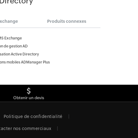
 Directory
Exchange
Produits connexes
MS Exchange
on de gestion AD
ation Active Directory
ions mobiles ADManager Plus
Obtenir un devis
Politique de confidentialité
tacter nos commerciaux