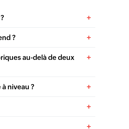
 ?
end ?
oriques au-delà de deux
 à niveau ?