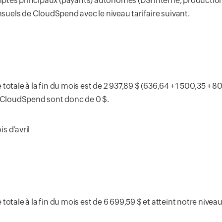
mptes principaux (payants) autonomes (DSI interne, product
uels de CloudSpend avec le niveau tarifaire suivant.
otale à la fin du mois est de 2 937,89 $ (636,64 + 1 500,35 + 8
e CloudSpend sont donc de 0 $.
s d’avril
tale à la fin du mois est de 6 699,59 $ et atteint notre niveau 