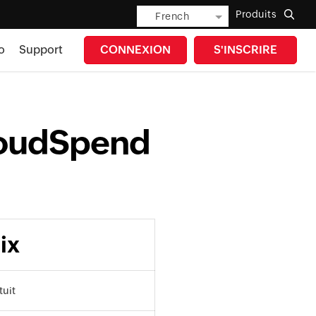
Produits
French
o
Support
CONNEXION
S'INSCRIRE
loudSpend
ix
tuit