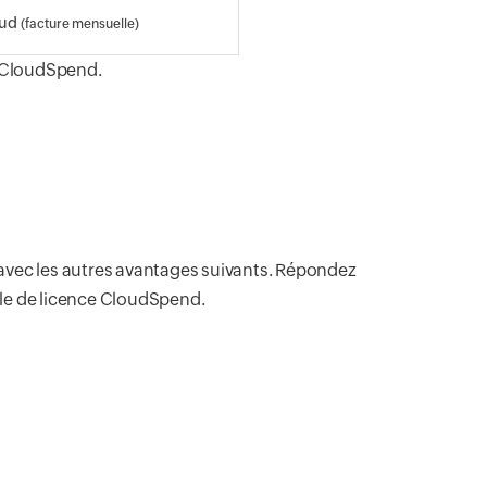
oud
(facture mensuelle)
t CloudSpend.
 avec les autres avantages suivants. Répondez
le de licence CloudSpend.