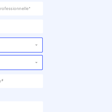
rofessionnelle*
#
e