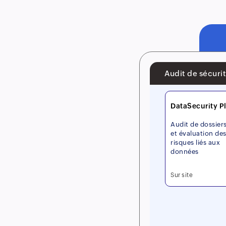
Audit de sécuri
DataSecurity P
Audit de dossier
et évaluation de
risques liés aux
données
Sur site