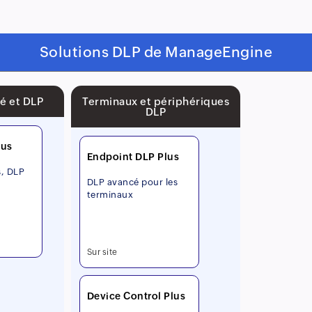
Solutions DLP de ManageEngine
té et DLP
Terminaux et périphériques
DLP
lus
Endpoint DLP Plus
s, DLP
DLP avancé pour les
s
terminaux
Sur site
Device Control Plus