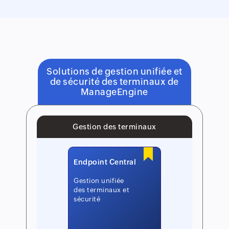
Solutions de gestion unifiée et
de sécurité des terminaux de
ManageEngine
Gestion des terminaux
Endpoint Central
Gestion unifiée
des terminaux et
sécurité