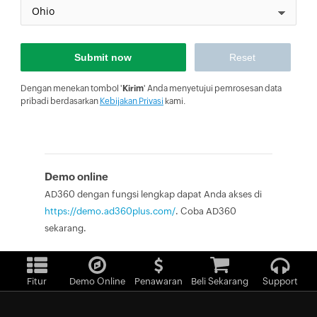
Dengan menekan tombol '
Kirim
' Anda menyetujui pemrosesan data
pribadi berdasarkan
Kebijakan Privasi
kami.
Demo online
AD360 dengan fungsi lengkap dapat Anda akses di
https://demo.ad360plus.com/
. Coba AD360
sekarang.
Fitur
Demo Online
Penawaran
Beli Sekarang
Support