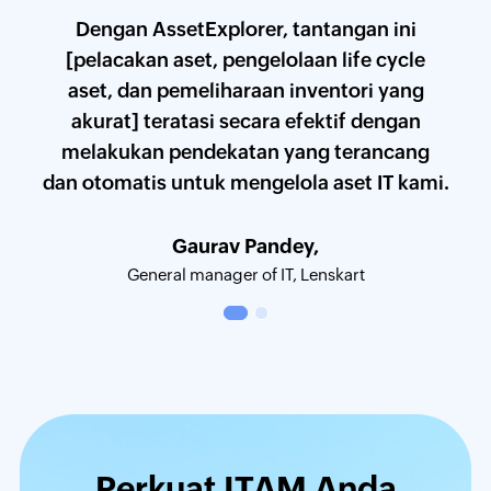
a
Dengan AssetExplorer, tantangan ini
n IT
[pelacakan aset, pengelolaan life cycle
ter
dara
aset, dan pemeliharaan inventori yang
ban
a.
akurat] teratasi secara efektif dengan
t
melakukan pendekatan yang terancang
dan otomatis untuk mengelola aset IT kami.
WAISL
CISO
Gaurav Pandey,
General manager of IT, Lenskart
Perkuat ITAM Anda