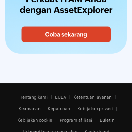
dengan AssetExplorer
Coba sekarang
Tentang kami
EULA
Ketentuan layanan
Keamanan
Kepatuhan
Kebijakan privasi
Kebijakan cookie
Program afiliasi
Buletin
Hubungi bagian penjualan
Kantor kami