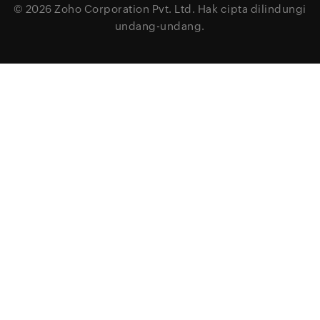
© 2026
Zoho Corporation Pvt. Ltd.
Hak cipta dilindungi
undang-undang.