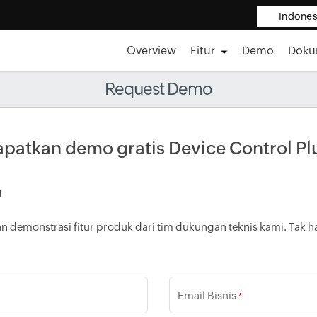
Indones
Overview
Fitur
Demo
Dok
Request Demo
patkan demo gratis Device Control Pl
a
tkan demonstrasi fitur produk dari tim dukungan teknis kami. Ta
Email Bisnis
*