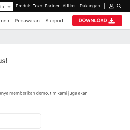
Produk
Toko
Partner
Afiliasi
Dukungan
ia
DOWNLOAD
umen
Penawaran
Support
us!
k hanya memberikan demo, tim kami juga akan