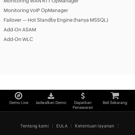
Monitoring WAN RTT OpManager
Monitoring VoIP OpManager
Failover — Hot Standby Engine (hanya MSSQL)
Add-On ASAM
Add-On WLC
Demo Live
Jadwalkan Demo
Dapatkan
Beli Sekarang
Penawaran
Tentang kami
EULA
Ketentuan layanan