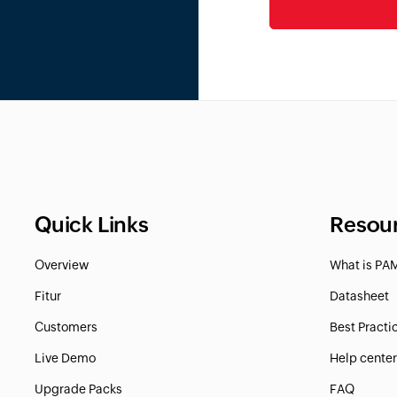
Quick Links
Resou
Overview
What is PA
Fitur
Datasheet
Customers
Best Practi
Live Demo
Help cente
Upgrade Packs
FAQ