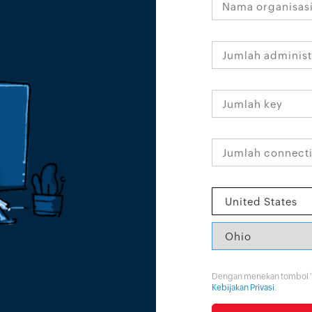
Dengan menekan tombol '
Kebijakan Privasi
.