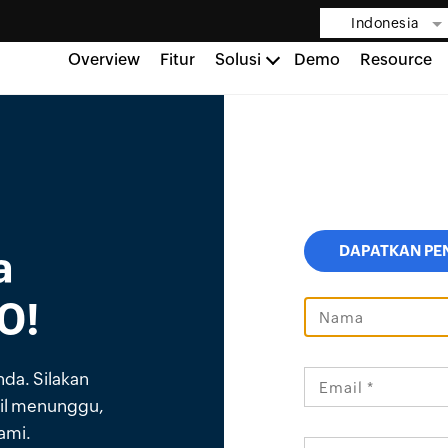
Indonesia
Overview
Fitur
Solusi
Demo
Resource
a
DAPATKAN P
0!
da. Silakan
il menunggu,
kami.