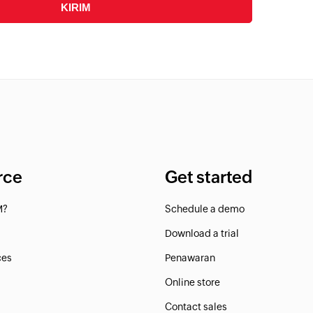
rce
Get started
M?
Schedule a demo
Download a trial
ces
Penawaran
r
Online store
Contact sales