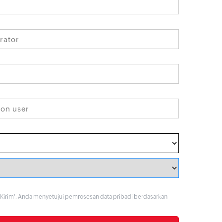
Kirim
', Anda menyetujui pemrosesan data pribadi berdasarkan