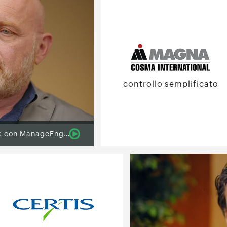
controllo semplificato
Migliorare le operazioni IT presso Somec con ManageEngine ServiceDesk Plus