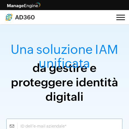
Una soluzione IAM
unificata
da gestire e
proteggere
identità
digitali