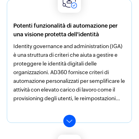
Potenti funzionalità di automazione per
una visione protetta dell'identità
Identity governance and administration (IGA)
Flusso di lavoro di approvazione
è una struttura di criteri che aiuta a gestire e
Mantieni un perfetto controllo delle richieste
proteggere le identità digitali delle
al servizio di assistenza e delle attività di
organizzazioni. AD360 fornisce criteri di
amministrazione mediante i flussi di lavoro
automazione personalizzati per semplificare le
per l’approvazione multilivello e le regole in
attività con elevato carico di lavoro come il
base alle condizioni come aiuto per prevenire
provisioning degli utenti, le reimpostazioni
le modifiche IT nella tua organizzazione.
delle password, le modifiche all'appartenenza
dei membri e altro, senza intervento umano.
AD360 aiuta anche a controllare le attività
amministrative applicando flussi di lavoro