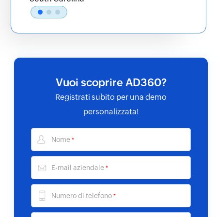
Amministrazione di Microsoft 365
Gestisci e rafforza vari servizi Microsoft 365
come Azure AD, Exchange Online, Microsoft
Teams, SharePoint Online, OneDrive for
Business, Power BI e altri da un'unica
Vuoi scoprire AD360?
console.
Registrati subito per una demo
personalizzata!
Nome
*
E-mail aziendale
*
Numero di telefono
*