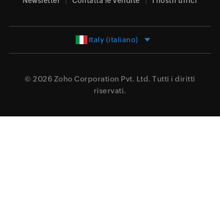
Newsletter
Contatta le vendite
I nostri uffici
Italy (italiano)
© 2026
Zoho Corporation Pvt. Ltd.
Tutti i diritti
riservati.