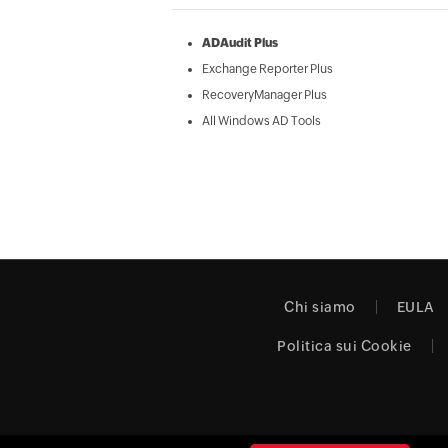
ADAudit Plus
Exchange Reporter Plus
RecoveryManager Plus
All Windows AD Tools
Chi siamo
EULA
Politica sui Cookie