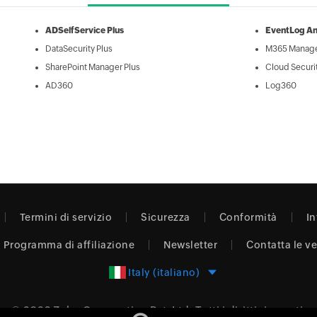
ADSelfService Plus
EventLog An
DataSecurity Plus
M365 Manage
SharePoint Manager Plus
Cloud Securit
AD360
Log360
Termini di servizio
Sicurezza
Conformità
In
Programma di affiliazione
Newsletter
Contatta le v
Italy (italiano)
© 2026
Zoho Corporation Pvt. Ltd.
Tutti i diritti riservati.