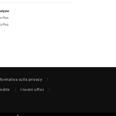
alyzer
r Plus
y Plus
formativa sulla privacy
endite
I nostri uffici