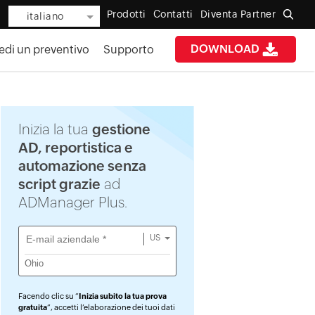
Prodotti
Contatti
Diventa Partner
italiano
DOWNLOAD
edi un preventivo
Supporto
Inizia la tua
gestione
AD, reportistica e
automazione senza
script grazie
ad
ADManager Plus.
US
Facendo clic su “
Inizia subito la tua prova
gratuita
”, accetti l’elaborazione dei tuoi dati