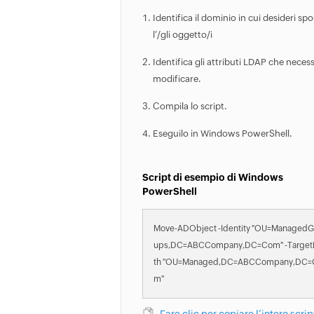
Identifica il dominio in cui desideri sp
l’/gli oggetto/i
Identifica gli attributi LDAP che necessi
modificare.
Compila lo script.
Eseguilo in Windows PowerShell.
Script di esempio di Windows
PowerShell
Move-ADObject -Identity "OU=ManagedG
ups,DC=ABCCompany,DC=Com" -Target
th "OU=Managed,DC=ABCCompany,DC=
m"