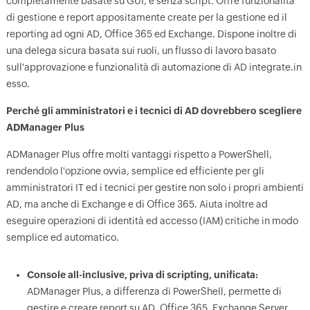
completamente basate su GUI, e senza script. Offre funzionalità
di gestione e report appositamente create per la gestione ed il
reporting ad ogni AD, Office 365 ed Exchange. Dispone inoltre di
una delega sicura basata sui ruoli, un flusso di lavoro basato
sull'approvazione e funzionalità di automazione di AD integrate.in
esso.
Perché gli amministratori e i tecnici di AD dovrebbero scegliere
ADManager Plus
ADManager Plus offre molti vantaggi rispetto a PowerShell,
rendendolo l'opzione ovvia, semplice ed efficiente per gli
amministratori IT ed i tecnici per gestire non solo i propri ambienti
AD, ma anche di Exchange e di Office 365. Aiuta inoltre ad
eseguire operazioni di identità ed accesso (IAM) critiche in modo
semplice ed automatico.
Console all-inclusive, priva di scripting, unificata:
ADManager Plus, a differenza di PowerShell, permette di
gestire e creare report su AD, Office 365, Exchange Server,