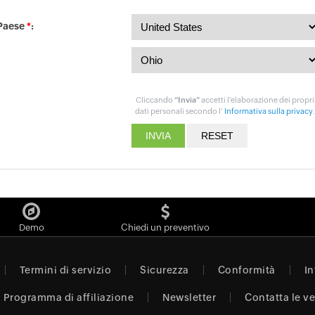
Paese
*
:
Cliccando
“Invia”
accetti l’elaborazione dei propri
dati personali secondo l’
Informativa sulla privacy
.
Demo
Chiedi un preventivo
Termini di servizio
Sicurezza
Conformità
In
Programma di affiliazione
Newsletter
Contatta le v