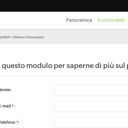
Panoramica
Funzionalità
ral MSP
» Ulteriori informazioni
questo modulo per saperne di più sul
Nome:
E-mail
*
:
Telefono
*
: