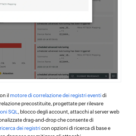
on il
motore di correlazione dei registri eventi
di
elazione precostituite, progettate per rilevare
ioni SQL
, blocco degli account, attacchi al server web
ersonalizzate drag-and-drop che consente di
ricerca dei registri
con opzioni di ricerca di base e