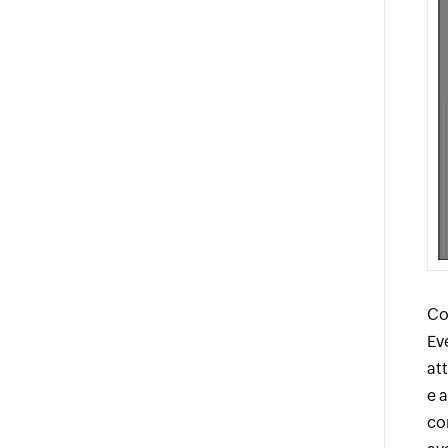
Cor
Ev
at
e 
co