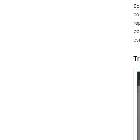
So
co
rep
po
es
Tr