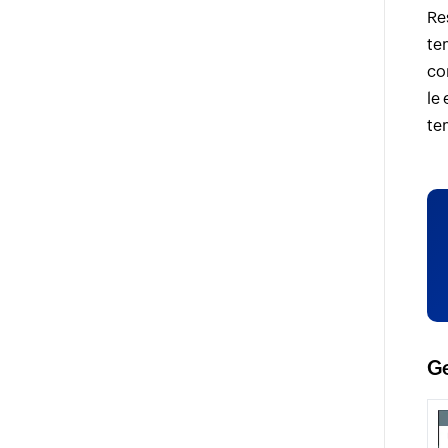
Res
te
co
le 
te
Ge