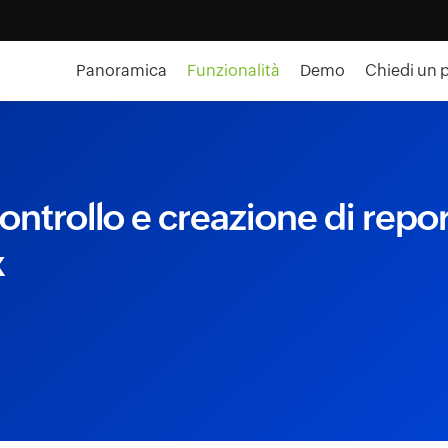
Panoramica
Funzionalità
Demo
Chiedi un 
ntrollo e creazione di repor
x