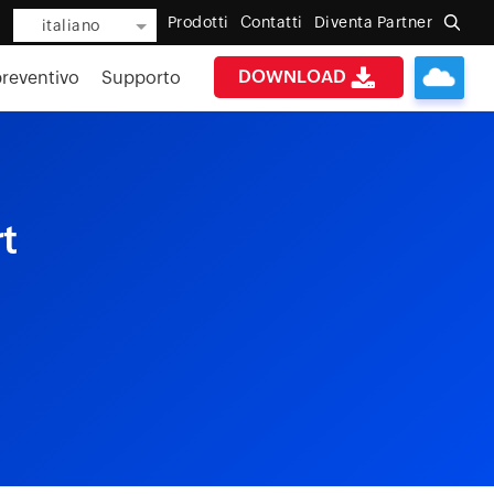
Prodotti
Contatti
Diventa Partner
italiano
DOWNLOAD
preventivo
Supporto
t