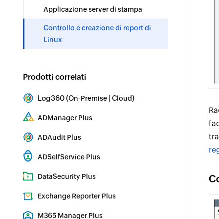
Applicazione server di stampa
Controllo e creazione di report di
Linux
Prodotti correlati
Log360 (
|
)
On-Premise
Cloud
Ra
SIEM e UEBA completi
ADManager Plus
fa
Gestione e creazione di report di Active Directory
tr
ADAudit Plus
re
Controllo e sicurezza ibridi di AD, cloud e file
ADSelfService Plus
Sicurezza dell'identità con MFA, SSO e SSPR
DataSecurity Plus
Co
Controllo del file server e rilevamento dei dati
Exchange Reporter Plus
Controllo e creazione di report di Exchange Server
M365 Manager Plus