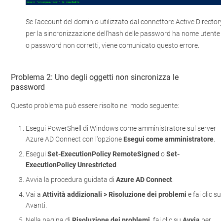
Se l'account del dominio utilizzato dal connettore Active Director
per la sincronizzazione dell'hash delle password ha nome utente
o password non corretti, viene comunicato questo errore.
Problema 2: Uno degli oggetti non sincronizza le
password
Questo problema può essere risolto nel modo seguente:
Esegui PowerShell di Windows come amministratore sul server
Azure AD Connect con l'opzione
Esegui come amministratore
.
Esegui
Set-ExecutionPolicy RemoteSigned
o
Set-
ExecutionPolicy Unrestricted
.
Avvia la procedura guidata di
Azure AD Connect
.
Vai a
Attività addizionali > Risoluzione dei problemi
e fai clic s
Avanti.
Nella pagina di
Risoluzione dei problemi
, fai clic su
Avvia
per