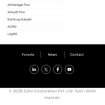
ADManager Plus
Active Directory Management & Reporting
ADAudit Plus
Real-time Active Directory Auditing and UBA
EventLog Analyzer
Real-time Log Analysis & Reporting
AD360
Integrated Identity & Access Management
Log360
Comprehensive SIEM and UEBA
Forums
News
Contact
© 2026
Zoho Corporation Pvt. Ltd.
Tutti i diritti
riservati.