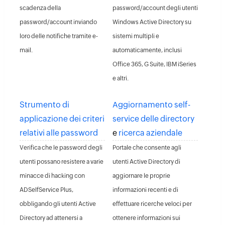
scadenza della
password/account degli utenti
password/account inviando
Windows Active Directory su
loro delle notifiche tramite e-
sistemi multipli e
mail.
automaticamente, inclusi
Office 365, G Suite, IBM iSeries
e altri.
Strumento di
Aggiornamento self-
applicazione dei criteri
service delle directory
relativi alle password
e
ricerca aziendale
Verifica che le password degli
Portale che consente agli
utenti possano resistere a varie
utenti Active Directory di
minacce di hacking con
aggiornare le proprie
ADSelfService Plus,
informazioni recenti e di
obbligando gli utenti Active
effettuare ricerche veloci per
Directory ad attenersi a
ottenere informazioni sui