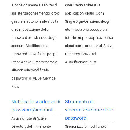
lunghe chiamate al servizio di
interruzioni a oltre 100
assistenza consentendo loro di
applicazioni cloud. Con il
gestire in autonomia le attività
Single Sign-On aziendale, gli
di reimpostazione delle
utenti possono accedere a
password e di sblocco degli
tutte le proprie applicazioni sul
account. Modifica della
cloud con le credenziali Active
password senza fatica per gli
Directory. Grazie ad
utenti Active Directory grazie
ADSelfService Plus!
alla console "Modifica la
password" di ADSelfService
Plus.
Notifica di scadenza di
Strumento di
password/account
sincronizzazione delle
password
Avvisa gli utenti Active
Directory dell'imminente
Sincronizza le modifiche di