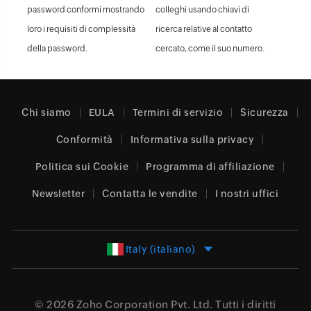
password conformi mostrando
colleghi usando chiavi di
loro i requisiti di complessità
ricerca relative al contatto
della password.
cercato, come il suo numero.
Chi siamo
EULA
Termini di servizio
Sicurezza
Conformità
Informativa sulla privacy
Politica sui Cookie
Programma di affiliazione
Newsletter
Contatta le vendite
I nostri uffici
Italy (italiano)
© 2026
Zoho Corporation Pvt. Ltd.
Tutti i diritti