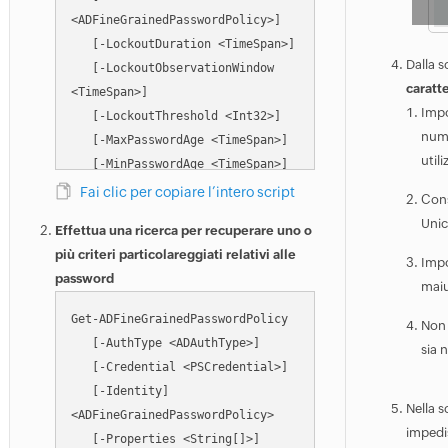
<ADFineGrainedPasswordPolicy>]

   [-LockoutDuration <TimeSpan>]

Dalla 
   [-LockoutObservationWindow 
caratte
<TimeSpan>]

Impo
   [-LockoutThreshold <Int32>]

nume
   [-MaxPasswordAge <TimeSpan>]

utili
   [-MinPasswordAge <TimeSpan>]

   [-MinPasswordLength <Int32>]

Fai clic per copiare l’intero script
Cons
   [-Name] <String>

Unic
Effettua una ricerca per recuperare uno o
   [-OtherAttributes 
più criteri particolareggiati relativi alle
<Hashtable>]

Impo
password
   [-PassThru]

maiu
   [-PasswordHistoryCount 
Get-ADFineGrainedPasswordPolicy

Non 
<Int32>]

   [-AuthType <ADAuthType>]

sia 
   [-Precedence] <Int32>

   [-Credential <PSCredential>]

   [-
   [-Identity] 
ProtectedFromAccidentalDeletion 
Nella 
<ADFineGrainedPasswordPolicy>

<Boolean>]

impedis
   [-Properties <String[]>]
