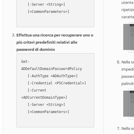
   [-ReversibleEncryptionEnabled 
utente
   [-Server <String>]

<Boolean>]

ripetiz
   [<CommonParameters>]

   [-Server <String>]

caratte
Effettua una ricerca per recuperare uno o
più criteri predefiniti relativi alle
password di dominio
Get-
Nella 
ADDefaultDomainPasswordPolicy

impedis
   [-AuthType <ADAuthType>]

passwor
   [-Credential <PSCredential>]

palind
   [-Current 
<ADCurrentDomainType>]

   [-Server <String>]

   [<CommonParameters>]

Nella 