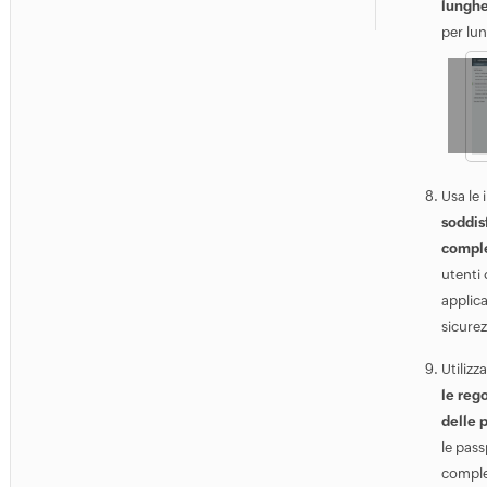
lunghe
per lu
Usa le
soddisf
comple
utenti 
applic
sicure
Utilizz
le reg
delle 
le pass
comple