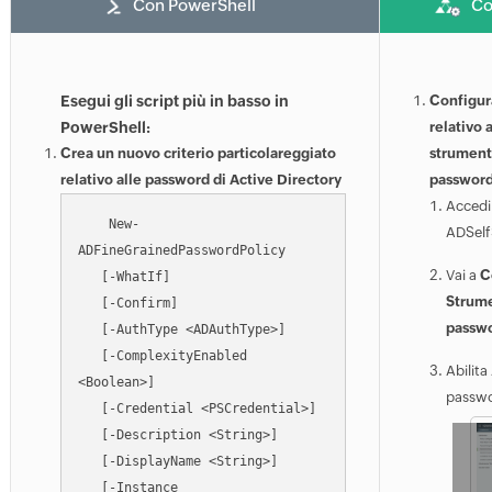
Con PowerShell
Co
Esegui gli script più in basso in
Configura
PowerShell:
relativo 
Crea un nuovo criterio particolareggiato
strumento
relativo alle password di Active Directory
passwor
Accedi 
    New-
ADSelf
ADFineGrainedPasswordPolicy

Vai a
C
   [-WhatIf]

Strume
   [-Confirm]

passw
   [-AuthType <ADAuthType>]

   [-ComplexityEnabled 
Abilita
<Boolean>]

passwo
   [-Credential <PSCredential>]

   [-Description <String>]

   [-DisplayName <String>]

   [-Instance 