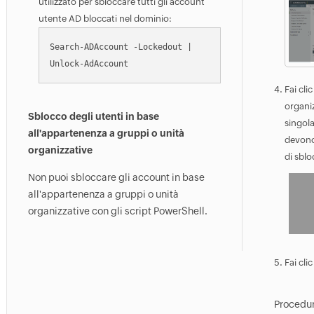
utilizzato per sbloccare tutti gli account
utente AD bloccati nel dominio:
Search-ADAccount -Lockedout | 
Fai cli
organiz
Sblocco degli utenti in base
singola
all'appartenenza a gruppi o unità
devono 
organizzative
di sblo
Non puoi sbloccare gli account in base
all'appartenenza a gruppi o unità
organizzative con gli script PowerShell.
Fai cli
Procedur