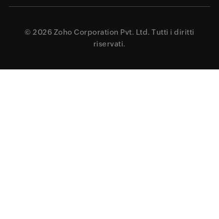
© 2026
Zoho Corporation Pvt. Ltd.
Tutti i diritti
riservati.