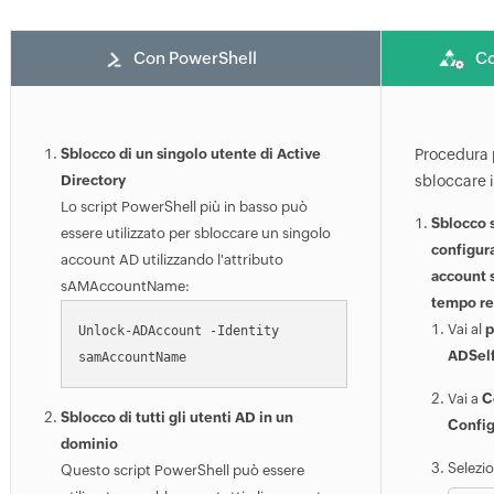
Con PowerShell
Co
Sblocco di un singolo utente di Active
Procedura p
Directory
sbloccare 
Lo script PowerShell più in basso può
Sblocco s
essere utilizzato per sbloccare un singolo
configura
account AD utilizzando l'attributo
account s
sAMAccountName:
tempo re
Vai al
p
Unlock-ADAccount -Identity 
ADSelf
Vai a
C
Sblocco di tutti gli utenti AD in un
Config
dominio
Selezi
Questo script PowerShell può essere