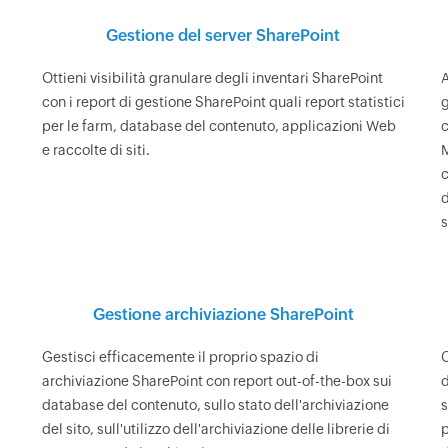
Gestione del server SharePoint
Ottieni visibilità granulare degli inventari SharePoint
A
con i report di gestione SharePoint quali report statistici
g
per le farm, database del contenuto, applicazioni Web
c
e raccolte di siti.
M
c
d
s
Gestione archiviazione SharePoint
Gestisci efficacemente il proprio spazio di
C
archiviazione SharePoint con report out-of-the-box sui
d
database del contenuto, sullo stato dell'archiviazione
s
del sito, sull'utilizzo dell'archiviazione delle librerie di
p