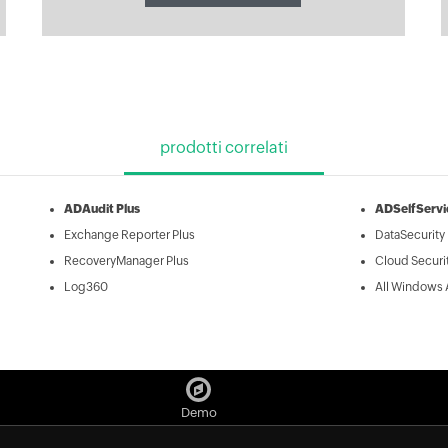
prodotti correlati
ADAudit Plus
ADSelfServi
Exchange Reporter Plus
DataSecurity 
RecoveryManager Plus
Cloud Securit
Log360
All Windows 
Demo