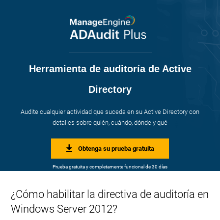
Audit any activity happening in your Active Directory with details ont he
who,
when, where and what
Herramienta de auditoría de Active
Directory
Audite cualquier actividad que suceda en su Active Directory con
detalles sobre quién, cuándo, dónde y qué
Obtenga su prueba gratuita
Account Management
»
Páginas How-To de Active Directory
Prueba gratuita y completamente funcional de 30 días
¿Cómo habilitar la directiva de auditoría en
Windows Server 2012?