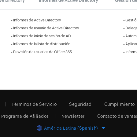
ve Directory
Informes de Active Directory
Gestión d
»
Informes de Active Directory
»
Gestió
»
Informes de usuario de Active Directory
»
Delega
»
Informes de inicio de sesión de AD
»
Automa
»
Informes de la lista de distribución
»
Aplica
»
Provisión de usuarios de Office 365
»
Inform
Términos de Servicio
Seguridad
Cumplimiento
Programa de Afiliados
Newsletter
Contacto de venta
América Latina (Spanish)