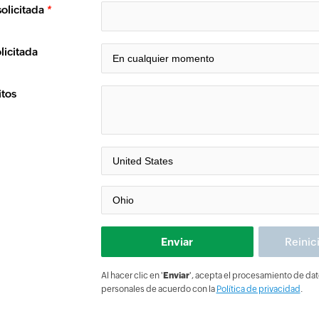
olicitada
*
licitada
itos
Al hacer clic en '
Enviar
', acepta el procesamiento de da
personales de acuerdo con la
Política de privacidad
.