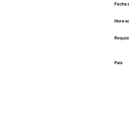
Fecha s
Hora so
Requis
País