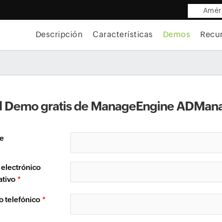
Améri
Descripción
Características
Demos
Recu
ud Demo gratis de ManageEngine ADMana
e
 electrónico
ativo
*
 telefónico
*