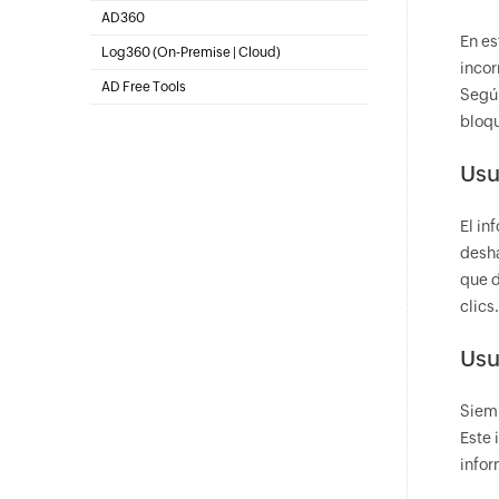
Gestión de SharePoint
AD360
En es
Gestión integrada de identidad y acceso
Log360 (
On-Premise
|
Cloud
)
incor
SIEM integral y UEBA
AD Free Tools
Según
Active Directory FREE Tools
bloq
Usu
El in
desha
que d
clics.
Usu
Siemp
Este 
infor