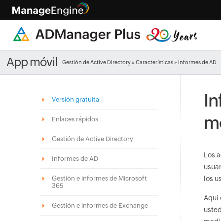
App móvil
Gestión de Active Directory
»
Características
» Informes de AD
In
Versión gratuita
mó
Enlaces rápidos
Gestión de Active Directory
Los a
Informes de AD
usuar
Gestión e informes de Microsoft
los u
365
Aquí 
Gestión e informes de Exchange
usted