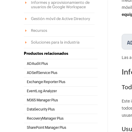
media
Informes y aprovisionamiento de
usuarios de Google Workspace
móvil
equi
Gestión móvil de Active Directory
Recursos
Soluciones para la industria
Productos relacionados
Las a
ADAudit Plus
In
Auditoría de Active Directory en tiempo real y
ADSelfService Plus
UBA
Administración de contraseñas mediante
Exchange Reporter Plus
autoservicio
Tod
Auditoría e informes de Exchange Server
EventLog Analyzer
Análisis e informes de logs en tiempo real
M365 Manager Plus
Este 
Microsoft 365 Management & Reporting Tool
todos
DataSecurity Plus
usuar
Auditoría del servidor de archivos y
RecoveryManager Plus
descubrimiento de datos
Herramienta de respaldo y recuperación
SharePoint Manager Plus
Usu
empresarial