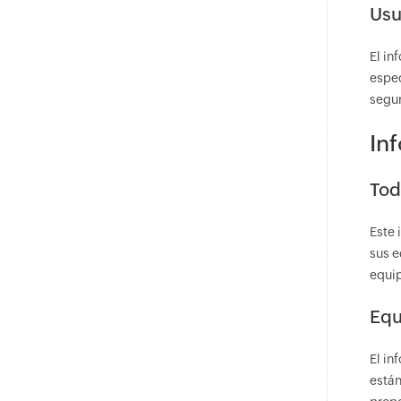
Usu
El in
espec
segur
In
Tod
Este 
sus e
equip
Equ
El in
están