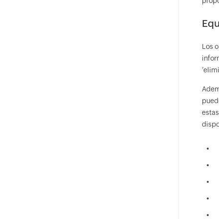
propo
Equ
Los o
infor
‘elim
Ademá
puede
estas
dispo