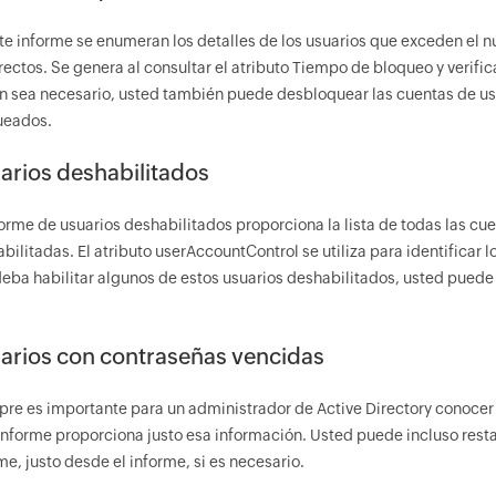
te informe se enumeran los detalles de los usuarios que exceden el n
rectos. Se genera al consultar el atributo Tiempo de bloqueo y verific
 sea necesario, usted también puede desbloquear las cuentas de us
ueados.
arios deshabilitados
forme de usuarios deshabilitados proporciona la lista de todas las cu
bilitadas. El atributo userAccountControl se utiliza para identificar 
eba habilitar algunos de estos usuarios deshabilitados, usted puede
arios con contraseñas vencidas
re es importante para un administrador de Active Directory conocer
informe proporciona justo esa información. Usted puede incluso resta
me, justo desde el informe, si es necesario.