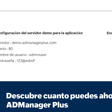
nfiguración del servidor demo para la aplicación
Es
rvidor : demo.admanagerplus.com
erto : 80
mbre de usuario : adminuser
ntraseña : 123@admP