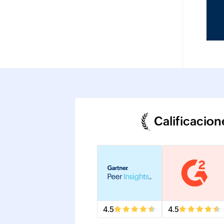
Calificacion
4.5
4.5