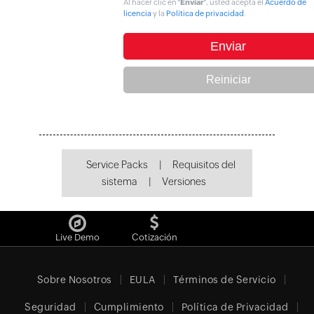
Al hacer clic en
'Enviar'
, usted acepta el
Acuerdo de
licencia
y la
Política de privacidad
.
Service Packs
|
Requisitos del
sistema
|
Versiones
Live Demo
Cotización
Sobre Nosotros
EULA
Términos de Servicio
Seguridad
Cumplimiento
Política de Privacidad