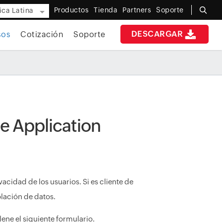
Productos
Tienda
Partners
Soporte
ca Latina
DESCARGAR
sos
Cotización
Soporte
e Application
acidad de los usuarios. Si es cliente de
olación de datos.
lene el siguiente formulario.