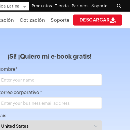
Productos
Tienda
Partners
Soporte
ca Latina
DESCARGAR
ación
Cotización
Soporte
¡Sí! ¡Quiero mi e-book gratis!
Nombre
*
orreo corporativo
*
aís