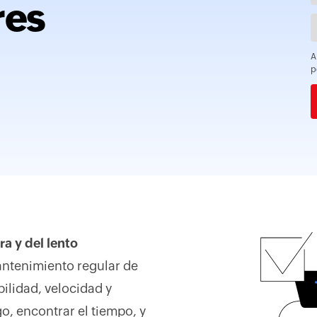
res
A
p
a y del lento
ntenimiento regular de
bilidad, velocidad y
, encontrar el tiempo, y