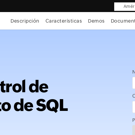
Améri
Descripción
Características
Demos
Document
trol de
C
o de SQL
P