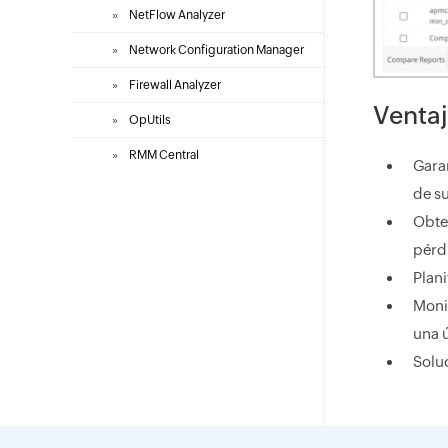
»
NetFlow Analyzer
»
Network Configuration Manager
»
Firewall Analyzer
Venta
»
OpUtils
»
RMM Central
Gara
de s
Obte
pérd
Plan
Monit
una 
Soluc