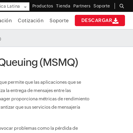
Productos
Tienda
Partners
Soporte
ca Latina
DESCARGAR
ación
Cotización
Soporte
)
e Queuing (MSMQ)
ue permite que las aplicaciones que se
a la entrega de mensajes entre las
nager proporciona métricas de rendimiento
ntizar que sus servicios de mensajería
ovocar problemas como la pérdida de