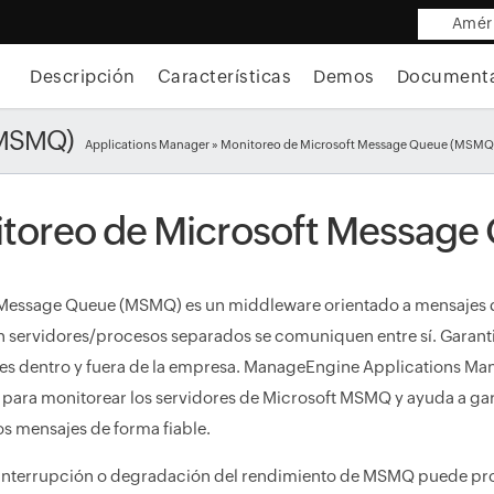
Améri
Descripción
Características
Demos
Document
(MSMQ)
Applications Manager
» Monitoreo de Microsoft Message Queue (MSMQ
toreo de Microsoft Messag
Message Queue (MSMQ) es un middleware orientado a mensajes q
n servidores/procesos separados se comuniquen entre sí. Garantiz
es dentro y fuera de la empresa. ManageEngine Applications Ma
para monitorear los servidores de Microsoft MSMQ y ayuda a gara
os mensajes de forma fiable.
 interrupción o degradación del rendimiento de MSMQ puede pr