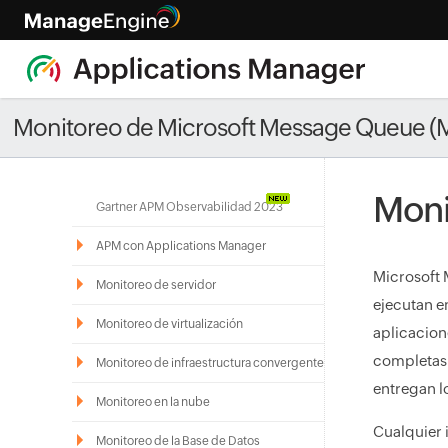
Monitoreo de Microsoft Message Queue 
Moni
Gartner APM Observabilidad 2023
APM con Applications Manager
Microsoft 
Monitoreo de servidor
ejecutan e
Monitoreo de virtualización
aplicacion
completas 
Monitoreo de infraestructura convergente
entregan l
Monitoreo en la nube
Cualquier
Monitoreo de la Base de Datos