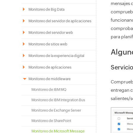
mensajes d
Monitoreo de Big Data
comprueba 
funcionand
Monitoreo del servidor de aplicaciones
comprobaci
Monitoreo del servidor web
para planif
Monitoreo de sitios web
Algun
Monitoreo de la experiencia digital
Servici
Monitoreo de aplicaciones
Monitoreo de middleware
Compruebe 
Monitoreo de IBM MQ
entregan c
salientes/s
Monitoreo de IBM Integration Bus
Monitoreo de Exchange Server
Monitoreo de SharePoint
Monitoreo de Microsoft Message