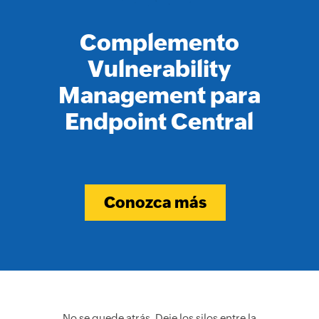
Complemento
Vulnerability
Management para
Endpoint Central
Conozca más
No se quede atrás. Deje los silos entre la