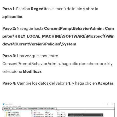
Paso 1:
Escriba
Regedit
en el menú de inicio y abra la
aplicación
.
Paso 2:
Navegue hasta
ConsentPomptBehaviorAdmin
:
Com
puter\HKEY_LOCAL_MACHINE\SOFTWARE\Microsoft\Win
dows\CurrentVersion\Policies\System
Paso 3:
Una vez que encuentre
ConsentPromptBehaviorAdmin, haga clic derecho sobre él y
seleccione
Modificar
.
Paso 4:
Cambie los datos del valor a
1
, y haga clic en
Aceptar
.