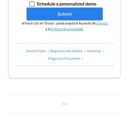
Schedule a personalized demo
Al hacer clic en 'Enviar', usted acepta el Acuerdo de
licencia
y la
Política de privacidad
.
Service Packs
Requisitos del sistema
Versiones
|
|
|
Preguntas Frecuentes
|
- o -