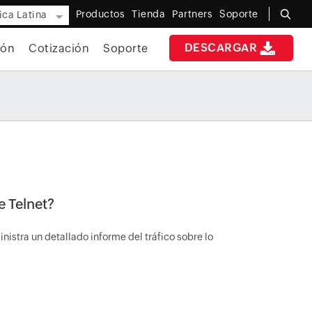
Productos
Tienda
Partners
Soporte
ca Latina
DESCARGAR
ión
Cotización
Soporte
e Telnet?
inistra un detallado informe del tráfico sobre lo