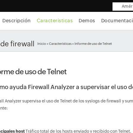
Améri
Descripción
Características
Demos
Documentac
de firewall
Inicio
»
Características
» Informe de uso de Telnet
orme de uso de Telnet
o ayuda Firewall Analyzer a supervisar el uso d
ll Analyzer supervisa el uso de Telnet de los syslogs de firewall y sum
nte:
ncipales host
Tráfico total de los hosts enviado y recibido con Telnet.