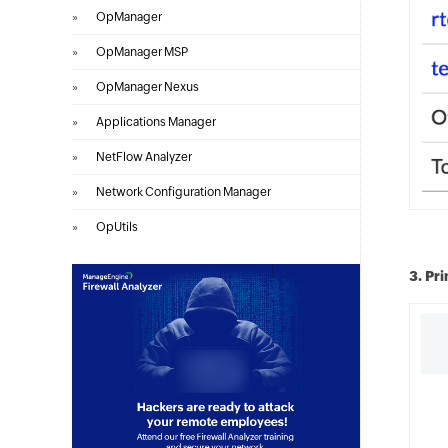
»
OpManager
»
OpManager MSP
»
OpManager Nexus
»
Applications Manager
»
NetFlow Analyzer
»
Network Configuration Manager
»
OpUtils
3. Pr