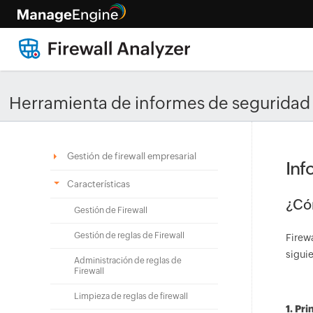
Herramienta de informes de seguridad 
Gestión de firewall empresarial
Inf
Características
¿Cóm
Gestión de Firewall
Gestión de reglas de Firewall
Firewa
siguie
Administración de reglas de
Firewall
Limpieza de reglas de firewall
1. Pri