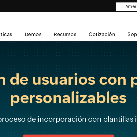
Améri
sticas
Demos
Recursos
Cotización
Sop
 de usuarios con p
personalizables
proceso de incorporación con plantillas i