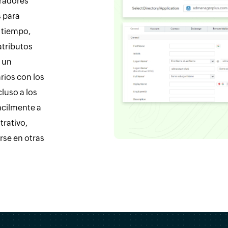
tradores
s para
a tiempo,
atributos
a un
rios con los
luso a los
ácilmente a
trativo,
rse en otras