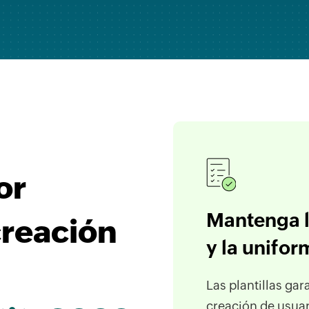
or
Mantenga l
 creación
y la unifo
Las plantillas ga
creación de usuar